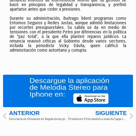
denunció intentos de interferencia. Afirmó que su gestión se
basó en principios de legalidad y transparencia, y prefirió
apartarse antes que ceder a presiones.
Durante su administración, Buitrago lideró programas como
Entornos Seguros y Redes Justas, aunque admitió limitaciones
por recortes presupuestales. Su salida se da en medio de
tensiones con el presidente Petro por diferencias en la política
de “paz total”, a la que ella planteó reparos jurídicos. La
renuncia reavivó críticas al Gobierno desde varios sectores,
incluida la periodista Vicky Dávila, quien calificó la
administración como autoritaria y corrupta.
ANTERIOR
SIGUIENTE
Secretaría de Educación de Bogotá alerta por crisis en salud de maestros
Presidente Petro asistirá a misa del papa León XIV