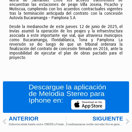
Norte de Santander. Entre los activos transferidos se
encuentran las estaciones de peaje Villa Joseia, Picacho y
Mutiscua, cumpliendo con los acuerdos contractuales vigentes
tras la terminación anticipada del contrato con la concesión
Autovía Bucaramanga – Pamplona S.A.
Desde la medianoche de este jueves 12 de junio de 2025, el
Invías asumió la operación de los peajes y la infraestructura
asociada a este importante eje vial, que atraviesa municipios
como Bucaramanga, Floridablanca, Tona y Pamplona. La
reversión se dio luego de que un tribunal ordenara la
finalización del contrato de concesión firmado en 2016, ante la
imposibilidad de ejecutar el plan de obras pactado para el
proyecto.
ANTERIOR
SIGUIENTE
Gobierno alista fusión entre UNGRD y Fondo de Adaptación
Cundinamarca recibe corredor férreo para el RegioTram de Occidente, el primer tren de cercanías del país