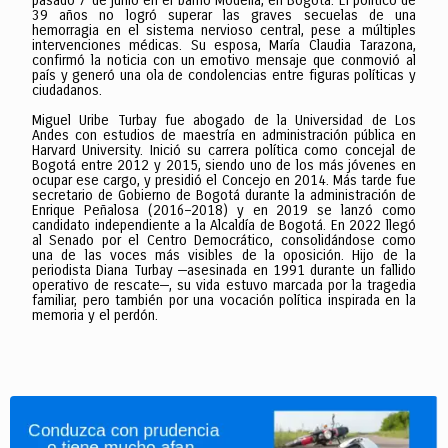
pasado 7 de junio en el barrio Modelia, en Bogotá. El político de
39 años no logró superar las graves secuelas de una
hemorragia en el sistema nervioso central, pese a múltiples
intervenciones médicas. Su esposa, María Claudia Tarazona,
confirmó la noticia con un emotivo mensaje que conmovió al
país y generó una ola de condolencias entre figuras políticas y
ciudadanos.
Miguel Uribe Turbay fue abogado de la Universidad de Los
Andes con estudios de maestría en administración pública en
Harvard University. Inició su carrera política como concejal de
Bogotá entre 2012 y 2015, siendo uno de los más jóvenes en
ocupar ese cargo, y presidió el Concejo en 2014. Más tarde fue
secretario de Gobierno de Bogotá durante la administración de
Enrique Peñalosa (2016–2018) y en 2019 se lanzó como
candidato independiente a la Alcaldía de Bogotá. En 2022 llegó
al Senado por el Centro Democrático, consolidándose como
una de las voces más visibles de la oposición. Hijo de la
periodista Diana Turbay —asesinada en 1991 durante un fallido
operativo de rescate—, su vida estuvo marcada por la tragedia
familiar, pero también por una vocación política inspirada en la
memoria y el perdón.