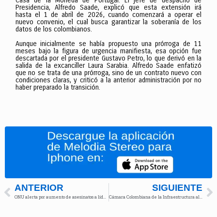
Casa de la Moneda de Portugal. El jefe de despacho de
Presidencia, Alfredo Saade, explicó que esta extensión irá
hasta el 1 de abril de 2026, cuando comenzará a operar el
nuevo convenio, el cual busca garantizar la soberanía de los
datos de los colombianos.
Aunque inicialmente se había propuesto una prórroga de 11
meses bajo la figura de urgencia manifiesta, esa opción fue
descartada por el presidente Gustavo Petro, lo que derivó en la
salida de la excanciller Laura Sarabia. Alfredo Saade enfatizó
que no se trata de una prórroga, sino de un contrato nuevo con
condiciones claras, y criticó a la anterior administración por no
haber preparado la transición.
ANTERIOR
SIGUIENTE
ONU alerta por aumento de asesinatos a líderes sociales en Colombia
Cámara Colombiana de la Infraestructura alerta que decreto del Gobierno pondría en riesgo proyectos 4G y 5G