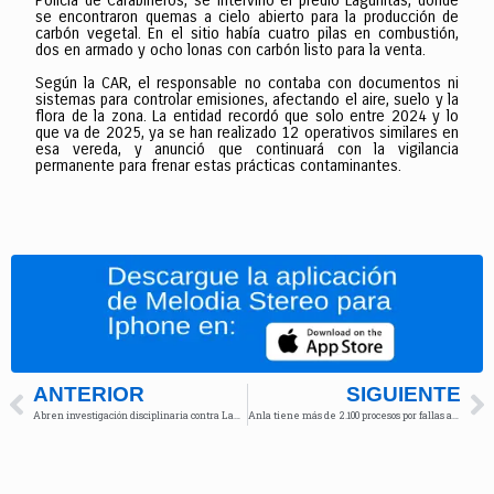
Policía de Carabineros, se intervinó el predio Lagunitas, donde
se encontraron quemas a cielo abierto para la producción de
carbón vegetal. En el sitio había cuatro pilas en combustión,
dos en armado y ocho lonas con carbón listo para la venta.
Según la CAR, el responsable no contaba con documentos ni
sistemas para controlar emisiones, afectando el aire, suelo y la
flora de la zona. La entidad recordó que solo entre 2024 y lo
que va de 2025, ya se han realizado 12 operativos similares en
esa vereda, y anunció que continuará con la vigilancia
permanente para frenar estas prácticas contaminantes.
ANTERIOR
SIGUIENTE
Abren investigación disciplinaria contra Laura Sarabia, Luis Gilberto Murillo y Alfredo Saade por irregularidades en pasaportes
Anla tiene más de 2.100 procesos por fallas ambientales de empresas