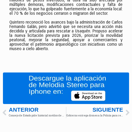
millones de pesos invertidos, la obra ha sido afectada por
múltiples demoras, modificaciones contractuales y falta de
ejecución, lo que ha golpeado fuertemente a la economía local:
el 70 % de los negocios cerraron o migraron del sector.
Quintero reconoció los avances bajo la administración de Carlos
Fernando Galán, pero advirtió que se necesita una acción más
decidida y articulada para rescatar a Usaquén. Propuso acelerar
la nueva licitación prevista para 2026, priorizar la movilidad
peatonal, mejorar la seguridad, apoyar a comerciantes y
aprovechar el patrimonio arqueológico con iniciativas como un
museo a cielo abierto.
ANTERIOR
SIGUIENTE
Consejo de Estado pide historial médico de Miguel Uribe en proceso por pérdida de investidura
Gobierno entrega drones a la Policía para reforzar seguridad vial