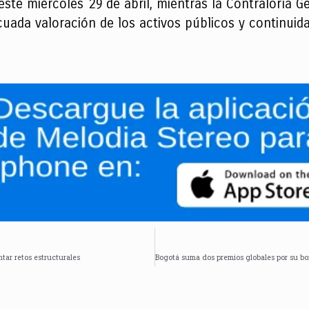
a este miércoles 29 de abril, mientras la Contraloría G
uada valoración de los activos públicos y continuidad
ntar retos estructurales