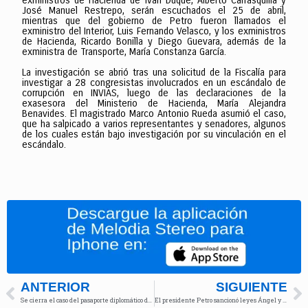
exministros de Hacienda de Iván Duque, Alberto Carrasquilla y
José Manuel Restrepo, serán escuchados el 25 de abril,
mientras que del gobierno de Petro fueron llamados el
exministro del Interior, Luis Fernando Velasco, y los exministros
de Hacienda, Ricardo Bonilla y Diego Guevara, además de la
exministra de Transporte, María Constanza García.
La investigación se abrió tras una solicitud de la Fiscalía para
investigar a 28 congresistas involucrados en un escándalo de
corrupción en INVIAS, luego de las declaraciones de la
exasesora del Ministerio de Hacienda, María Alejandra
Benavides. El magistrado Marco Antonio Rueda asumió el caso,
que ha salpicado a varios representantes y senadores, algunos
de los cuales están bajo investigación por su vinculación en el
escándalo.
ANTERIOR
SIGUIENTE
Se cierra el caso del pasaporte diplomático de Juan Fernando Petro y su esposa
El presidente Petro sancionó leyes Ángel y Lorenzo para proteger a los animales