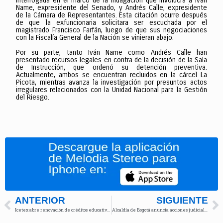
interrogada en el marco de la indagación que involucra a Iván
Name, expresidente del Senado, y Andrés Calle, expresidente
de la Cámara de Representantes. Esta citación ocurre después
de que la exfuncionaria solicitara ser escuchada por el
magistrado Francisco Farfán, luego de que sus negociaciones
con la Fiscalía General de la Nación se vinieran abajo.
Por su parte, tanto Iván Name como Andrés Calle han
presentado recursos legales en contra de la decisión de la Sala
de Instrucción, que ordenó su detención preventiva.
Actualmente, ambos se encuentran recluidos en la cárcel La
Picota, mientras avanza la investigación por presuntos actos
irregulares relacionados con la Unidad Nacional para la Gestión
del Riesgo.
ANTERIOR
SIGUIENTE
Icetex abre renovación de créditos educativos para el segundo semestre de 2025
Alcaldía de Bogotá anuncia acciones judiciales contra el Gobierno por incumplimiento con comunidades emberá