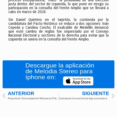
proceso interpartidista, “mató” la posibilidad de una elección
justa dentro del sector de izquierda, lo que pone en riesgo su
participación en la consulta del Frente Amplio que se llevará a
cabo en marzo de 2026.
Sin Daniel Quintero en el tarjetón, la contienda por la
candidatura del Pacto Histórico se reduce a dos opciones: Iván
Cepeda y Carolina Corcho. El exalcalde de Medellín denunció
que este cambio de reglas fue orquestado por el Consejo
Nacional Electoral y sectores de la derecha para evitar que la
izquierda se uniera en la consulta del Frente Amplio.
ANTERIOR
SIGUIENTE
Proyecto de Universidad del Ministerio Público avanza en Cámara de Representantes, pese a controversias
Contraloría General alerta baja ejecución de más de $1,5 billones del Sistema General de Regalías