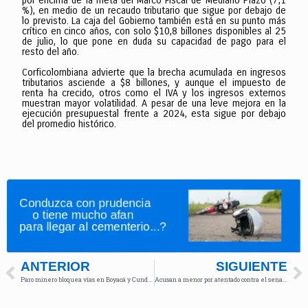
por encima de la meta del Marco Fiscal de Mediano Plazo (7,1
%), en medio de un recaudo tributario que sigue por debajo de
lo previsto. La caja del Gobierno también está en su punto más
crítico en cinco años, con solo $10,8 billones disponibles al 25
de julio, lo que pone en duda su capacidad de pago para el
resto del año.
Corficolombiana advierte que la brecha acumulada en ingresos
tributarios asciende a $8 billones, y aunque el impuesto de
renta ha crecido, otros como el IVA y los ingresos externos
muestran mayor volatilidad. A pesar de una leve mejora en la
ejecución presupuestal frente a 2024, esta sigue por debajo
del promedio histórico.
ANTERIOR
SIGUIENTE
Paro minero bloquea vías en Boyacá y Cundinamarca por crisis del sector
Acusan a menor por atentado contra el senador Miguel Uribe