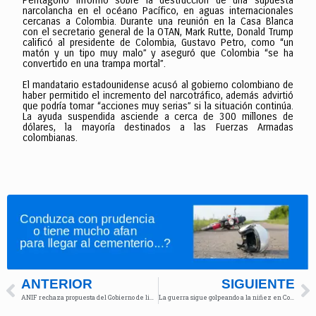
Pentágono informó sobre la destrucción de una supuesta
narcolancha en el océano Pacífico, en aguas internacionales
cercanas a Colombia. Durante una reunión en la Casa Blanca
con el secretario general de la OTAN, Mark Rutte, Donald Trump
calificó al presidente de Colombia, Gustavo Petro, como “un
matón y un tipo muy malo” y aseguró que Colombia “se ha
convertido en una trampa mortal”.
El mandatario estadounidense acusó al gobierno colombiano de
haber permitido el incremento del narcotráfico, además advirtió
que podría tomar “acciones muy serias” si la situación continúa.
La ayuda suspendida asciende a cerca de 300 millones de
dólares, la mayoría destinados a las Fuerzas Armadas
colombianas.
ANTERIOR
SIGUIENTE
ANIF rechaza propuesta del Gobierno de limitar inversiones de fondos de pensiones
La guerra sigue golpeando a la niñez en Colombia, según la ONU