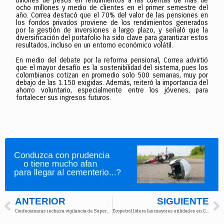
billones de pesos en rendimientos a las cuentas de más de
ocho millones y medio de clientes en el primer semestre del
año. Correa destacó que el 70% del valor de las pensiones en
los fondos privados proviene de los rendimientos generados
por la gestión de inversiones a largo plazo, y señaló que la
diversificación del portafolio ha sido clave para garantizar estos
resultados, incluso en un entorno económico volátil.
En medio del debate por la reforma pensional, Correa advirtió
que el mayor desafío es la sostenibilidad del sistema, pues los
colombianos cotizan en promedio solo 500 semanas, muy por
debajo de las 1.150 exigidas. Además, reiteró la importancia del
ahorro voluntario, especialmente entre los jóvenes, para
fortalecer sus ingresos futuros.
ANTERIOR
SIGUIENTE
Confecámaras rechaza vigilancia de Supersociedades pero entrega información
Ecopetrol lidera las mayores utilidades en Colombia en 2024, a pesar de caída del 21%