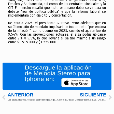
Sanguino, participaron representantes de gremios como Andi,
Fenalco y Asobancaria, así como de las centrales sindicales y la
OIT. El ministro resaltó que este escenario debe servir para un
debate “real de política pública” y que la reforma laboral se
implementará con diálogo y concertación.
De cara a 2026, el presidente Gustavo Petro adelantó que en
su último año de mandato impulsará un incremento “por encima
de la inflación”, como ocurrió en 2025, cuando el ajuste fue de
9,54%. Con las proyecciones actuales, el alza podría ubicarse
entre 7% y 9,5%, lo que llevaría el salario mínimo a un rango
entre $1.515.000 y $1.559.000.
ANTERIOR
SIGUIENTE
Los exministros alertaron sobre riesgos legales del decreto de vigencias futuras
Concejal Julián Uscátegui pide a EE. UU. investigar la política de “Paz Total” del Gobierno