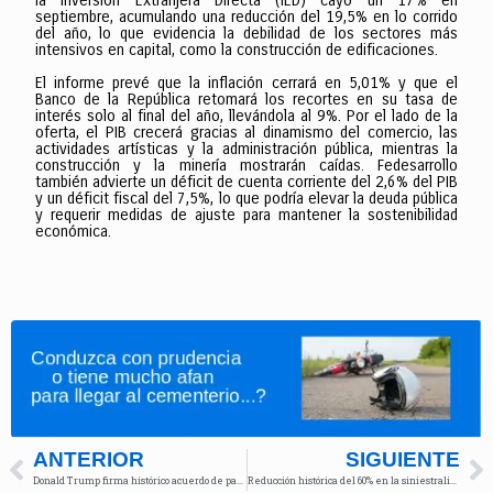
la Inversión Extranjera Directa (IED) cayó un 17% en
septiembre, acumulando una reducción del 19,5% en lo corrido
del año, lo que evidencia la debilidad de los sectores más
intensivos en capital, como la construcción de edificaciones.
El informe prevé que la inflación cerrará en 5,01% y que el
Banco de la República retomará los recortes en su tasa de
interés solo al final del año, llevándola al 9%. Por el lado de la
oferta, el PIB crecerá gracias al dinamismo del comercio, las
actividades artísticas y la administración pública, mientras la
construcción y la minería mostrarán caídas. Fedesarrollo
también advierte un déficit de cuenta corriente del 2,6% del PIB
y un déficit fiscal del 7,5%, lo que podría elevar la deuda pública
y requerir medidas de ajuste para mantener la sostenibilidad
económica.
ANTERIOR
SIGUIENTE
Donald Trump firma histórico acuerdo de paz en Gaza con líderes mundiales en Egipto
Reducción histórica del 60% en la siniestralidad vial durante la semana de receso escolar