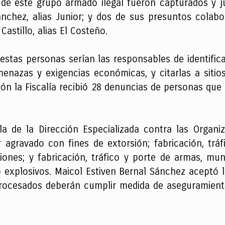
 de este grupo armado ilegal fueron capturados y jud
nchez, alias Junior; y dos de sus presuntos colabora
Castillo, alias El Costeño.
stas personas serían las responsables de identifica
enazas y exigencias económicas, y citarlas a sitio
ción la Fiscalía recibió 28 denuncias de personas que
a de la Dirección Especializada contra las Organi
ir agravado con fines de extorsión; fabricación, trá
iones; y fabricación, tráfico y porte de armas, mun
 explosivos. Maicol Estiven Bernal Sánchez aceptó l
 procesados deberán cumplir medida de aseguramiento 