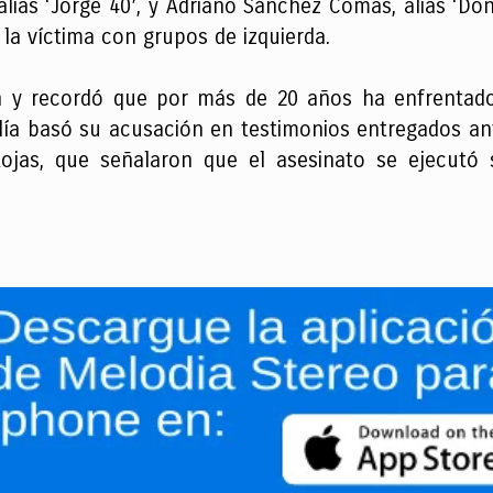
alias ‘Jorge 40’, y Adriano Sánchez Comas, alias ‘D
 la víctima con grupos de izquierda.
ión y recordó que por más de 20 años ha enfrentad
calía basó su acusación en testimonios entregados ant
ojas, que señalaron que el asesinato se ejecutó s