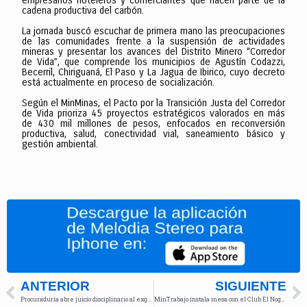
empresarios hoteleros y comerciantes que hacen parte de la
cadena productiva del carbón.
La jornada buscó escuchar de primera mano las preocupaciones
de las comunidades frente a la suspensión de actividades
mineras y presentar los avances del Distrito Minero “Corredor
de Vida”, que comprende los municipios de Agustín Codazzi,
Becerril, Chiriguaná, El Paso y La Jagua de Ibirico, cuyo decreto
está actualmente en proceso de socialización.
Según el MinMinas, el Pacto por la Transición Justa del Corredor
de Vida prioriza 45 proyectos estratégicos valorados en más
de 430 mil millones de pesos, enfocados en reconversión
productiva, salud, conectividad vial, saneamiento básico y
gestión ambiental.
ANTERIOR
SIGUIENTE
Procuraduría abre juicio disciplinario al exgerente de la Imprenta Nacional
MinTrabajo instala mesa con el Club El Nogal por presunto despido de 80 empleados