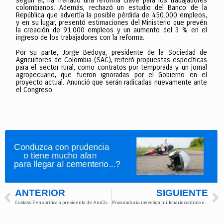
según él, ha frenado una reforma clave para los trabajadores
colombianos. Además, rechazó un estudio del Banco de la
República que advertía la posible pérdida de 450.000 empleos,
y en su lugar, presentó estimaciones del Ministerio que prevén
la creación de 91.000 empleos y un aumento del 3 % en el
ingreso de los trabajadores con la reforma.
Por su parte, Jorge Bedoya, presidente de la Sociedad de
Agricultores de Colombia (SAC), reiteró propuestas específicas
para el sector rural, como contratos por temporada y un jornal
agropecuario, que fueron ignoradas por el Gobierno en el
proyecto actual. Anunció que serán radicadas nuevamente ante
el Congreso.
ANTERIOR
SIGUIENTE
Gustavo Petro critica a presidenta de AmCham por no apoyar su consulta popular
Procuraduría investiga millonario contrato en la Armada por posible corrupción