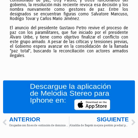
comisionado de paz, Otty Patiño, y otros funcionarios del
gobierno, la resolución más reciente revoca esa decisión y los
nombra nuevamente como gestores de paz. Entre los
designados se encuentran figuras como Salvatore Mancuso,
Rodrigo Tovar y Carlos Mario Jiménez.
El anuncio del presidente Gustavo Petro revive el proceso de
paz con los paramilitares, que fue iniciado por el presidente
Álvaro Uribe, y tiene como objetivo finalizar el conflicto con
este grupo armado. A pesar de las críticas y tensiones previas,
el Gobierno espera avanzar en la consolidación de la llamada
“paz total”, buscando la reconciliación con actores armados
ilegales.
ANTERIOR
SIGUIENTE
Ocupados con fines de extinción de dominio bienes de organización delincuencial
Alcaldía de Bogotá mejora gestión predial para avanzar proyectos