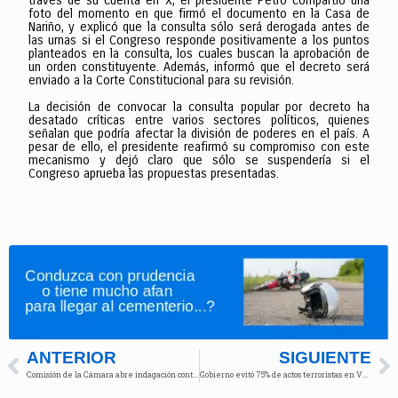
través de su cuenta en X, el presidente Petro compartió una
foto del momento en que firmó el documento en la Casa de
Nariño, y explicó que la consulta sólo será derogada antes de
las urnas si el Congreso responde positivamente a los puntos
planteados en la consulta, los cuales buscan la aprobación de
un orden constituyente. Además, informó que el decreto será
enviado a la Corte Constitucional para su revisión.
La decisión de convocar la consulta popular por decreto ha
desatado críticas entre varios sectores políticos, quienes
señalan que podría afectar la división de poderes en el país. A
pesar de ello, el presidente reafirmó su compromiso con este
mecanismo y dejó claro que sólo se suspendería si el
Congreso aprueba las propuestas presentadas.
ANTERIOR
SIGUIENTE
Comisión de la Cámara abre indagación contra Gustavo Petro por cartas de Álvaro Leyva
Gobierno evitó 75% de actos terroristas en Valle y Nariño