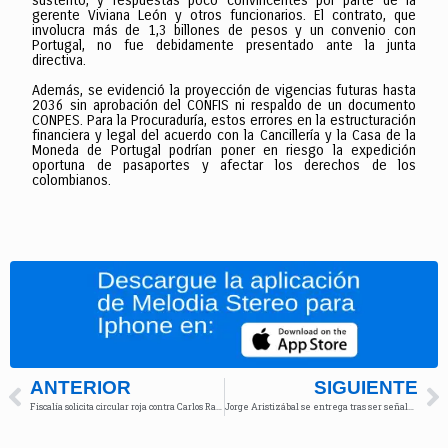
sustento, y respuestas poco convincentes por parte de la
gerente Viviana León y otros funcionarios. El contrato, que
involucra más de 1,3 billones de pesos y un convenio con
Portugal, no fue debidamente presentado ante la junta
directiva.
Además, se evidenció la proyección de vigencias futuras hasta
2036 sin aprobación del CONFIS ni respaldo de un documento
CONPES. Para la Procuraduría, estos errores en la estructuración
financiera y legal del acuerdo con la Cancillería y la Casa de la
Moneda de Portugal podrían poner en riesgo la expedición
oportuna de pasaportes y afectar los derechos de los
colombianos.
ANTERIOR
SIGUIENTE
Fiscalía solicita circular roja contra Carlos Ramón González
Jorge Aristizábal se entrega tras ser señalado de desviar 100 mil millones de pesos de la UNGRD