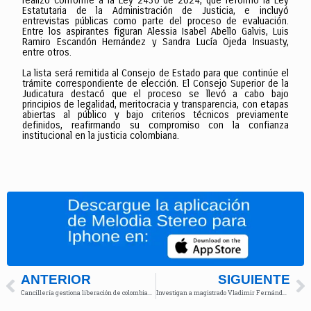
realizó conforme a la Ley 2430 de 2024, que reformó la Ley
Estatutaria de la Administración de Justicia, e incluyó
entrevistas públicas como parte del proceso de evaluación.
Entre los aspirantes figuran Alessia Isabel Abello Galvis, Luis
Ramiro Escandón Hernández y Sandra Lucía Ojeda Insuasty,
entre otros.
La lista será remitida al Consejo de Estado para que continúe el
trámite correspondiente de elección. El Consejo Superior de la
Judicatura destacó que el proceso se llevó a cabo bajo
principios de legalidad, meritocracia y transparencia, con etapas
abiertas al público y bajo criterios técnicos previamente
definidos, reafirmando su compromiso con la confianza
institucional en la justicia colombiana.
ANTERIOR
SIGUIENTE
Cancillería gestiona liberación de colombianos presos en Venezuela
Investigan a magistrado Vladimir Fernández por presunta compra de cargo