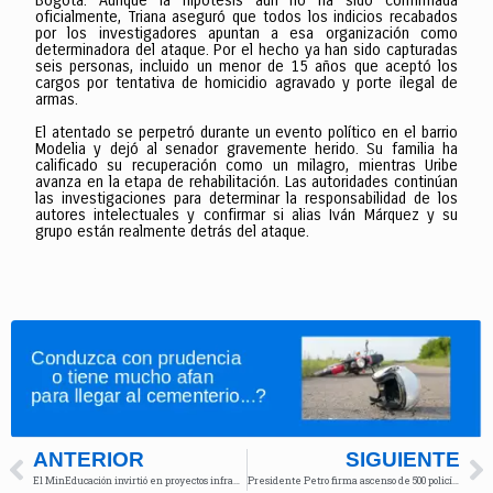
Bogotá. Aunque la hipótesis aún no ha sido confirmada
oficialmente, Triana aseguró que todos los indicios recabados
por los investigadores apuntan a esa organización como
determinadora del ataque. Por el hecho ya han sido capturadas
seis personas, incluido un menor de 15 años que aceptó los
cargos por tentativa de homicidio agravado y porte ilegal de
armas.
El atentado se perpetró durante un evento político en el barrio
Modelia y dejó al senador gravemente herido. Su familia ha
calificado su recuperación como un milagro, mientras Uribe
avanza en la etapa de rehabilitación. Las autoridades continúan
las investigaciones para determinar la responsabilidad de los
autores intelectuales y confirmar si alias Iván Márquez y su
grupo están realmente detrás del ataque.
ANTERIOR
SIGUIENTE
El MinEducación invirtió en proyectos infraestructura para universidades públicas
Presidente Petro firma ascenso de 500 policías tras retrasos y reclamos internos