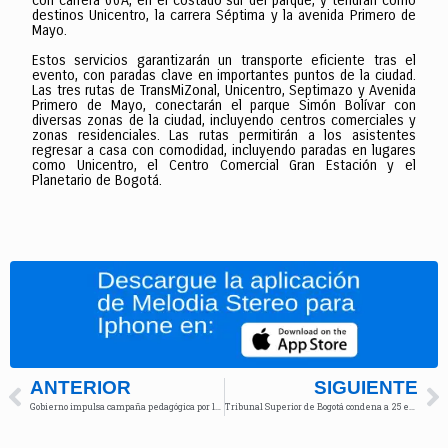
con carrera 66A, en el costado sur del parque, y tendrán como
destinos Unicentro, la carrera Séptima y la avenida Primero de
Mayo.
Estos servicios garantizarán un transporte eficiente tras el
evento, con paradas clave en importantes puntos de la ciudad.
Las tres rutas de TransMiZonal, Unicentro, Septimazo y Avenida
Primero de Mayo, conectarán el parque Simón Bolívar con
diversas zonas de la ciudad, incluyendo centros comerciales y
zonas residenciales. Las rutas permitirán a los asistentes
regresar a casa con comodidad, incluyendo paradas en lugares
como Unicentro, el Centro Comercial Gran Estación y el
Planetario de Bogotá.
ANTERIOR
SIGUIENTE
Gobierno impulsa campaña pedagógica por la Reforma Laboral
Tribunal Superior de Bogotá condena a 25 exparamilitares por crímenes del Bloque Tolima