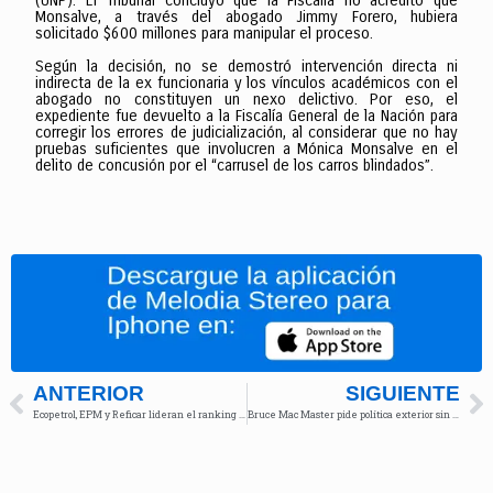
(UNP). El Tribunal concluyó que la Fiscalía no acreditó que
Monsalve, a través del abogado Jimmy Forero, hubiera
solicitado $600 millones para manipular el proceso.
Según la decisión, no se demostró intervención directa ni
indirecta de la ex funcionaria y los vínculos académicos con el
abogado no constituyen un nexo delictivo. Por eso, el
expediente fue devuelto a la Fiscalía General de la Nación para
corregir los errores de judicialización, al considerar que no hay
pruebas suficientes que involucren a Mónica Monsalve en el
delito de concusión por el “carrusel de los carros blindados”.
ANTERIOR
SIGUIENTE
Ecopetrol, EPM y Reficar lideran el ranking empresarial de 2024
Bruce Mac Master pide política exterior sin ideologías con EE.UU.