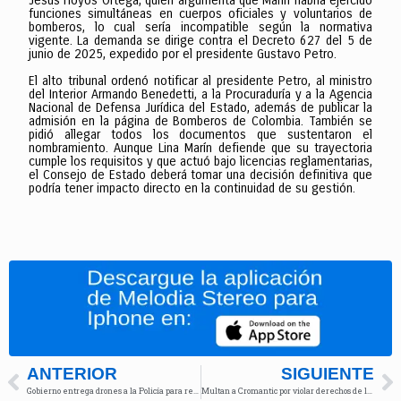
Jesús Hoyos Ortega, quien argumenta que Marín habría ejercido
funciones simultáneas en cuerpos oficiales y voluntarios de
bomberos, lo cual sería incompatible según la normativa
vigente. La demanda se dirige contra el Decreto 627 del 5 de
junio de 2025, expedido por el presidente Gustavo Petro.
El alto tribunal ordenó notificar al presidente Petro, al ministro
del Interior Armando Benedetti, a la Procuraduría y a la Agencia
Nacional de Defensa Jurídica del Estado, además de publicar la
admisión en la página de Bomberos de Colombia. También se
pidió allegar todos los documentos que sustentaron el
nombramiento. Aunque Lina Marín defiende que su trayectoria
cumple los requisitos y que actuó bajo licencias reglamentarias,
el Consejo de Estado deberá tomar una decisión definitiva que
podría tener impacto directo en la continuidad de su gestión.
ANTERIOR
SIGUIENTE
Gobierno entrega drones a la Policía para reforzar seguridad vial
Multan a Cromantic por violar derechos de los consumidores