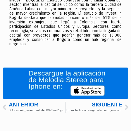
Invest in Bogotá. El resultado contrasta con la caída global del
sector, mientras la capital se ubicó como la tercera ciudad de
América Latina con mayor número de proyectos y la segunda
de mayor crecimiento en la región. El estudio de Invest In
Bogotá destaca que la ciudad concentró más del 51% de la
inversión extranjera que llegó a Colombia, con fuerte
participación de Estados Unidos y Europa. Sectores como
tecnología, servicios corporativos y retail lideraron la llegada de
capital, con proyectos que podrían generar más de 13.000
empleos y consolidar a Bogotá como un hub regional de
negocios.
ANTERIOR
SIGUIENTE
DIAN aclaró que aumento del ICAC en Bogotá fue decisión del Distrito y no del Régimen Simple
En Soacha fueron aseguradas cinco personas señaladas del tráfico local de estupefacientes