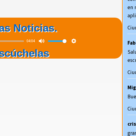
en 
apl
as Noticias.
Ciu
04:04
Mute
Settings
Fab
scúchelas
Sal
esc
Ciu
Mig
Bue
Ciu
cri
gra