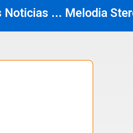
icias ..
. Melodia Stereo l