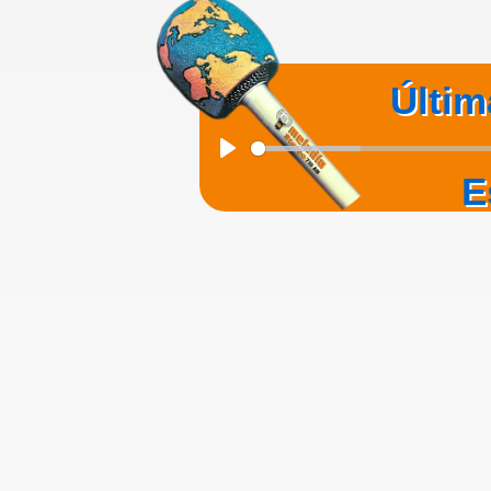
Últim
Play
E