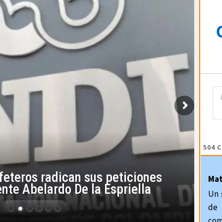
504
C
eteros radican sus peticiones
Ma
ente Abelardo De la Espriella
Un 
de 
com