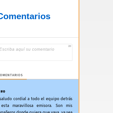
Comentarios
200
OMENTARIOS
teo
saludo cordial a todo el equipo detrás
esta maravillosa emisora. Son mis
pañeros donde quiera que vaya, ya sea