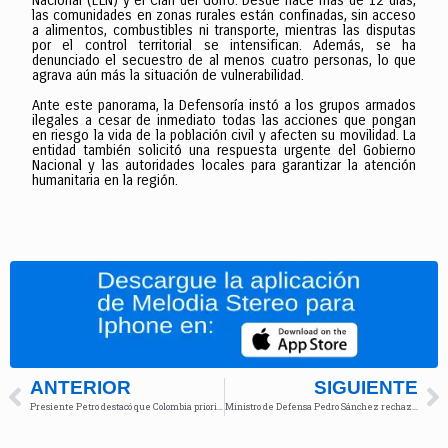
Nacional (ELN) y el Clan del Golfo. Desde hace más de 12 días,
las comunidades en zonas rurales están confinadas, sin acceso
a alimentos, combustibles ni transporte, mientras las disputas
por el control territorial se intensifican. Además, se ha
denunciado el secuestro de al menos cuatro personas, lo que
agrava aún más la situación de vulnerabilidad.
Ante este panorama, la Defensoría instó a los grupos armados
ilegales a cesar de inmediato todas las acciones que pongan
en riesgo la vida de la población civil y afecten su movilidad. La
entidad también solicitó una respuesta urgente del Gobierno
Nacional y las autoridades locales para garantizar la atención
humanitaria en la región.
ANTERIOR
SIGUIENTE
Presiente Petro destacó que Colombia priorizará la vida en su rol en el Consejo de Seguridad de la ONU
Ministro de Defensa Pedro Sánchez rechaza acusaciones de corrupción y anuncia acciones legales