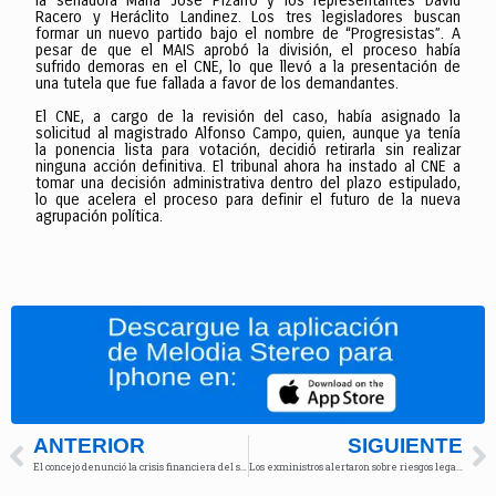
la senadora María José Pizarro y los representantes David
Racero y Heráclito Landinez. Los tres legisladores buscan
formar un nuevo partido bajo el nombre de “Progresistas”. A
pesar de que el MAIS aprobó la división, el proceso había
sufrido demoras en el CNE, lo que llevó a la presentación de
una tutela que fue fallada a favor de los demandantes.
El CNE, a cargo de la revisión del caso, había asignado la
solicitud al magistrado Alfonso Campo, quien, aunque ya tenía
la ponencia lista para votación, decidió retirarla sin realizar
ninguna acción definitiva. El tribunal ahora ha instado al CNE a
tomar una decisión administrativa dentro del plazo estipulado,
lo que acelera el proceso para definir el futuro de la nueva
agrupación política.
ANTERIOR
SIGUIENTE
El concejo denunció la crisis financiera del sistema público de bicicletas Tembici
Los exministros alertaron sobre riesgos legales del decreto de vigencias futuras