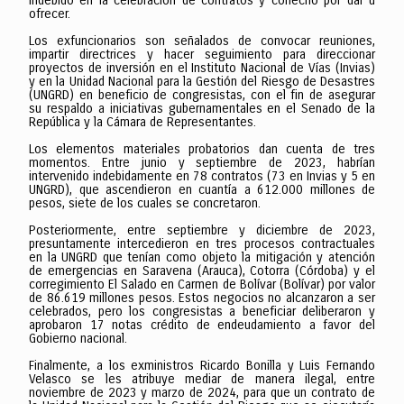
indebido en la celebración de contratos y cohecho por dar u
ofrecer.
Los exfuncionarios son señalados de convocar reuniones,
impartir directrices y hacer seguimiento para direccionar
proyectos de inversión en el Instituto Nacional de Vías (Invias)
y en la Unidad Nacional para la Gestión del Riesgo de Desastres
(UNGRD) en beneficio de congresistas, con el fin de asegurar
su respaldo a iniciativas gubernamentales en el Senado de la
República y la Cámara de Representantes.
Los elementos materiales probatorios dan cuenta de tres
momentos. Entre junio y septiembre de 2023, habrían
intervenido indebidamente en 78 contratos (73 en Invias y 5 en
UNGRD), que ascendieron en cuantía a 612.000 millones de
pesos, siete de los cuales se concretaron.
Posteriormente, entre septiembre y diciembre de 2023,
presuntamente intercedieron en tres procesos contractuales
en la UNGRD que tenían como objeto la mitigación y atención
de emergencias en Saravena (Arauca), Cotorra (Córdoba) y el
corregimiento El Salado en Carmen de Bolívar (Bolívar) por valor
de 86.619 millones pesos. Estos negocios no alcanzaron a ser
celebrados, pero los congresistas a beneficiar deliberaron y
aprobaron 17 notas crédito de endeudamiento a favor del
Gobierno nacional.
Finalmente, a los exministros Ricardo Bonilla y Luis Fernando
Velasco se les atribuye mediar de manera ilegal, entre
noviembre de 2023 y marzo de 2024, para que un contrato de