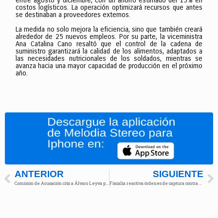
entre agosto y diciembre, con un ahorro estimado del 15% en
costos logísticos. La operación optimizará recursos que antes
se destinaban a proveedores externos.
La medida no solo mejora la eficiencia, sino que también creará
alrededor de 25 nuevos empleos. Por su parte, la viceministra
Ana Catalina Cano resaltó que el control de la cadena de
suministro garantizará la calidad de los alimentos, adaptados a
las necesidades nutricionales de los soldados, mientras se
avanza hacia una mayor capacidad de producción en el próximo
año.
ANTERIOR
SIGUIENTE
Comisión de Acusación cita a Álvaro Leyva por sus denuncias contra Petro
Fiscalía reactiva órdenes de captura contra exnegociadores del Ejército Bolivariano tras revocatoria del gobierno