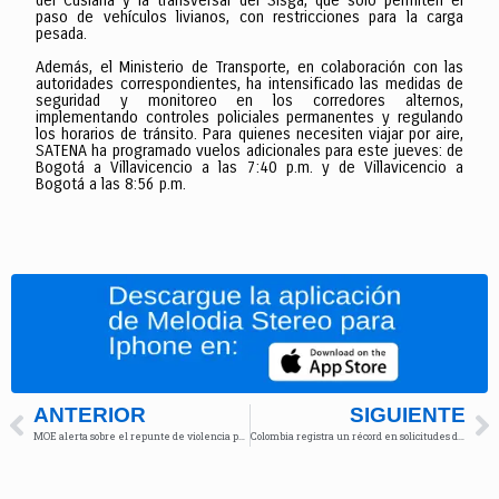
del Cusiana y la transversal del Sisga, que solo permiten el
paso de vehículos livianos, con restricciones para la carga
pesada.
Además, el Ministerio de Transporte, en colaboración con las
autoridades correspondientes, ha intensificado las medidas de
seguridad y monitoreo en los corredores alternos,
implementando controles policiales permanentes y regulando
los horarios de tránsito. Para quienes necesiten viajar por aire,
SATENA ha programado vuelos adicionales para este jueves: de
Bogotá a Villavicencio a las 7:40 p.m. y de Villavicencio a
Bogotá a las 8:56 p.m.
ANTERIOR
SIGUIENTE
MOE alerta sobre el repunte de violencia política en Colombia a menos de un año de las elecciones de 2026
Colombia registra un récord en solicitudes de incentivos tributarios para energías renovables